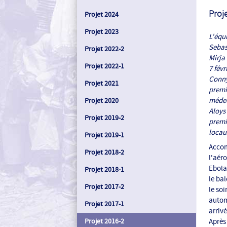
Proj
Projet 2024
Projet 2023
L'équ
Sebas
Projet 2022-2
Mirja
Projet 2022-1
7 févri
Conny
Projet 2021
premi
médec
Projet 2020
Aloys 
Projet 2019-2
premie
locau
Projet 2019-1
Accom
Projet 2018-2
l'aéro
Ebola.
Projet 2018-1
le ba
Projet 2017-2
le so
autom
Projet 2017-1
arrivé
Projet 2016-2
Après