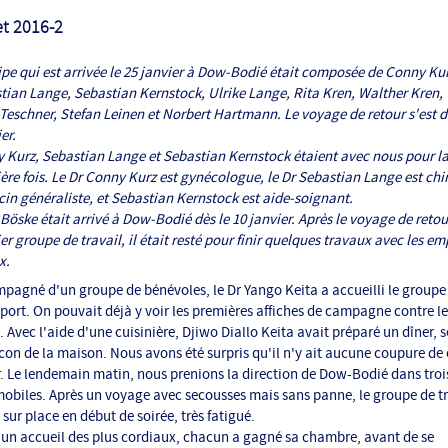
et 2016-2
ipe qui est arrivée le 25 janvier à Dow-Bodié était composée de Conny Kur
tian Lange, Sebastian Kernstock, Ulrike Lange, Rita Kren, Walther Kren,
 Teschner, Stefan Leinen et Norbert Hartmann. Le voyage de retour s'est d
er.
 Kurz, Sebastian Lange et Sebastian Kernstock étaient avec nous pour l
ère fois. Le Dr Conny Kurz est gynécologue, le Dr Sebastian Lange est chi
in généraliste, et Sebastian Kernstock est aide-soignant.
Böske était arrivé à Dow-Bodié dès le 10 janvier. Après le voyage de retou
r groupe de travail, il était resté pour finir quelques travaux avec les e
x.
pagné d'un groupe de bénévoles, le Dr Yango Keita a accueilli le groupe
port. On pouvait déjà y voir les premières affiches de campagne contre le
 Avec l'aide d'une cuisinière, Djiwo Diallo Keita avait préparé un dîner, s
lcon de la maison. Nous avons été surpris qu'il n'y ait aucune coupure de
ir. Le lendemain matin, nous prenions la direction de Dow-Bodié dans troi
obiles. Après un voyage avec secousses mais sans panne, le groupe de tr
 sur place en début de soirée, très fatigué.
 un accueil des plus cordiaux, chacun a gagné sa chambre, avant de se