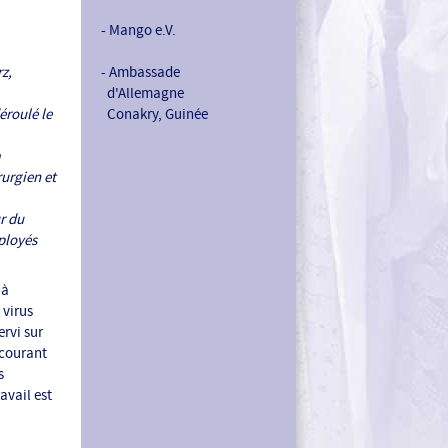
- Mango e.V.
z,
- Ambassade
d'Allemagne
éroulé le
Conakry, Guinée
a
rurgien et
r du
mployés
 à
 virus
ervi sur
 courant
s
avail est